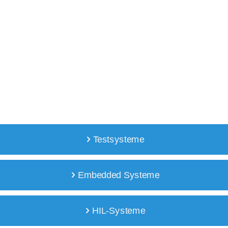
Ihr Partner für Mess-, Prüf-, und
Automationstechnik
Testsysteme
Embedded Systeme
HIL-Systeme