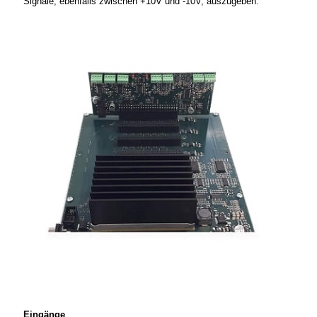
Signale, ebenfalls zwischen +10V und -10V, auszugeben.
Eingänge