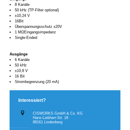
8 Kanäle
50 kHz (TP-Filter optional)
±10,24 V
16Bit
Überspannungsschutz ±20V
1 MΩEingangsimpedanz
Single-Ended
Ausgänge
6 Kanäle
50 kHz
±10,8 V
16 Bit
Strombegrenzung (20 mA)
Interessiert?
CISWORKS GmbH & Co. KG
Hans-Liebherr-Str. 18
88161 Lindenberg